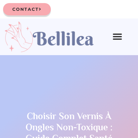
CONTACT
Choisir Son Vernis À
Ongles Non-Toxique :