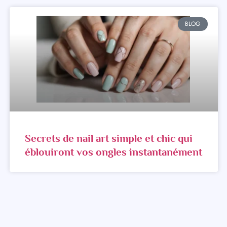
BLOG
Secrets de nail art simple et chic qui
éblouiront vos ongles instantanément