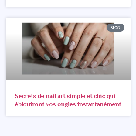
BLOG
Secrets de nail art simple et chic qui
éblouiront vos ongles instantanément