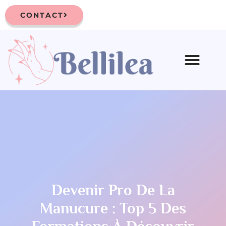
CONTACT
Devenir Pro De La
Manucure : Top 5 Des